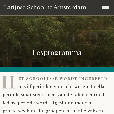
Latijnse School te Amsterdam
Skip
Welkom
to
content
Onderwijs
Lesprogramma
Belangstellingsformulier
Waarom een Latijnse School?
Wie wij zijn
Essentie van het onderwijs
Belangstelling/aanmelden
H
et schooljaar wordt ingedeeld
Contact
Lesprogramma
in vijf perioden van acht weken. In elke
21ste-eeuwse vaardigheden
periode staat steeds een van de talen centraal.
Iedere periode wordt afgesloten met een
Schooltijden
projectweek in alle groepen en in alle vakken.